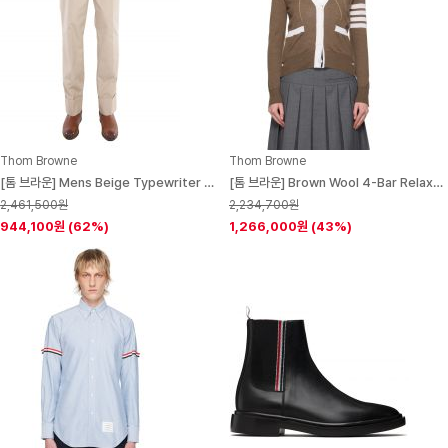
Thom Browne
Thom Browne
[톰 브라운] Mens Beige Typewriter Cloth Classic Backstrap Trouser
[톰 브라운] Brown Wool 4-Bar Relaxed-Fit Cardigan 252381F095008
2,461,500원
2,234,700원
944,100원
(62%)
1,266,000원
(43%)