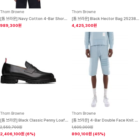
Thom Browne
Thom Browne
[톰 브라운] Navy Cotton 4-Bar Short Sleeve Polo 251381M212034
[톰 브라운] Black Hector Bag 252381M170002
989,300원
4,425,300원
Thom Browne
Thom Browne
[톰 브라운] Black Classic Penny Loafers 252381M231003
[톰 브라운] 4-Bar Double Face Knit Sweatshorts
2,559,700원
1,609,000원
2,406,100원
(6%)
890,100원
(45%)