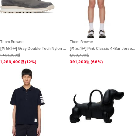
Thom Browne
Thom Browne
[톰 브라운] Gray Double Tech Nylon Alumni Sneakers 252381M237005
[톰 브라운] Pink Classic 4-Bar Jersey Miniskirt 252381F090007
1,461,800원
1,150,700원
1,286,400원
(12%)
391,200원
(66%)