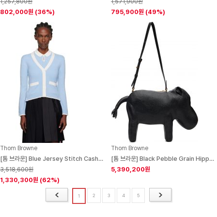
1,257,800원
1,571,900원
802,000원
(36%)
795,900원
(49%)
Thom Browne
Thom Browne
[톰 브라운] Blue Jersey Stitch Cashmere V-Neck Cardigan 252381F095006
[톰 브라운] Black Pebble Grain Hippo Baguette Bag 252381M170004
5,390,200원
3,518,600원
1,330,300원
(62%)
2
3
4
5
1