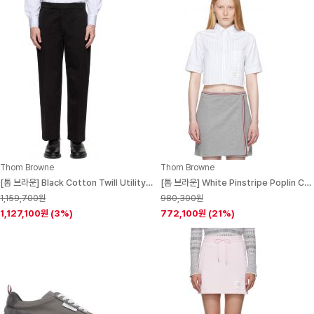
Thom Browne
Thom Browne
[톰 브라운] Black Cotton Twill Utility Trousers 252381M191005
[톰 브라운] White Pinstripe Poplin Cropped Short Sleeve Shirt 252381F109003
1,159,700원
980,300원
1,127,100원
(3%)
772,100원
(21%)