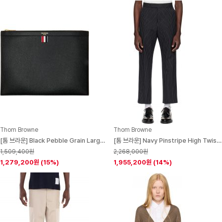
Thom Browne
Thom Browne
[톰 브라운] Black Pebble Grain Large Document Holder 252381M171002
[톰 브라운] Navy Pinstripe High Twist Wool Backstrap Trousers 252381M193003
1,509,400원
2,268,000원
1,279,200원
(15%)
1,955,200원
(14%)