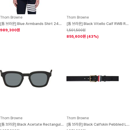
Thom Browne
Thom Browne
[톰 브라운] Blue Armbands Shirt 242381M192017
[톰 브라운] Black Vitello Calf RWB Rubber Sole Chelsea Boots 261381M223000
989,300원
1,501,500원
855,600원
(43%)
Thom Browne
Thom Browne
[톰 브라운] Black Acetate Rectangular Sunglasses 261381M134011
[톰 브라운] Black Calfskin Pebbled Leather Belt 242381M131000