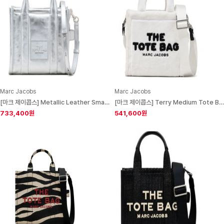
Marc Jacobs
Marc Jacobs
[마크 제이콥스] Metallic Leather Small Tote Bag Silver
[마크 제이콥스] Terry Medium Tote Bag White
733,400원
541,600원