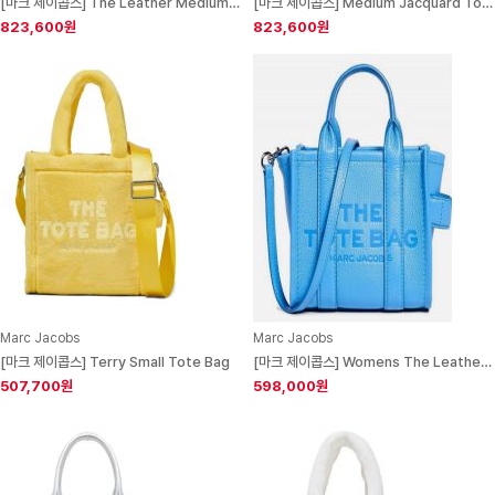
[마크 제이콥스] The Leather Medium Tote Bag
[마크 제이콥스] Medium Jacquard Tote Bag
823,600원
823,600원
Marc Jacobs
Marc Jacobs
[마크 제이콥스] Terry Small Tote Bag
[마크 제이콥스] Womens The Leather Crossbody Tote Bag
507,700원
598,000원