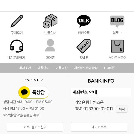
구매후기
반품안내
카카오톡
블로그
1:1 문의하기
마이존
SALE
스마트스토어
회사소개
이용안내
이용약관
개인정보취급방침
PC버전
CS CENTER
BANK INFO
계좌번호 안내
기업은행 | 쎈스온
상담 시간 AM 10:00 - PM 05:00
080-123390-01-011
점심 PM 12:00 - PM 01:00
복사
토요일/일요일/공휴일 휴무
카톡-플러스친구
네이버톡톡