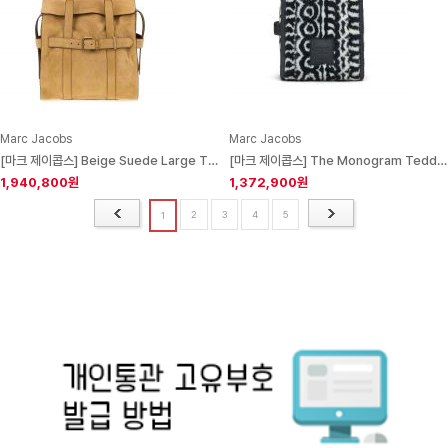
Marc Jacobs
Marc Jacobs
[마크 제이콥스] Beige Suede Large The Dakota Shopping Bag Sahara Borse A Mano
[마크 제이콥스] The Monogram Teddy Medium Tote Bag Black
1,940,800원
1,372,900원
2
3
4
5
1