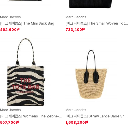
Marc Jacobs
Marc Jacobs
[마크 제이콥스] The Mini Sack Bag
[마크 제이콥스] The Small Woven Tote Bag
462,600원
733,400원
Marc Jacobs
Marc Jacobs
[마크 제이콥스] Womens The Zebra-Print Logo Large Tote Bag
[마크 제이콥스] Straw Large Babe Shopping Bag Natural Exterior: Borse A Mano
507,700원
1,698,200원