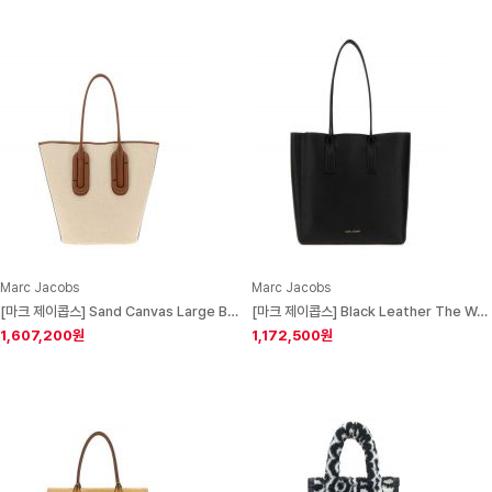
Marc Jacobs
Marc Jacobs
[마크 제이콥스] Sand Canvas Large Babe Shopping Bag Beigearganoil Exterior: Fabric Borse A Mano
[마크 제이콥스] Black Leather The Work Shopping Bag Borse A Mano
1,607,200원
1,172,500원