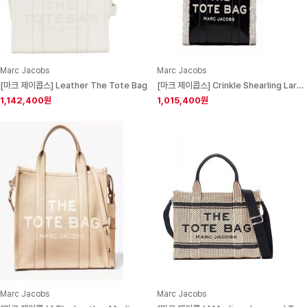
Marc Jacobs
Marc Jacobs
[마크 제이콥스] Leather The Tote Bag
[마크 제이콥스] Crinkle Shearling Large Tote Bag Black/White
1,142,400원
1,015,400원
Marc Jacobs
Marc Jacobs