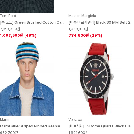
Tom Ford
Maison Margiela
[톰 포드] Green Brushed Cotton Cap 252076M139002
[메종 마르지엘라] Black 30 MM Belt 261168M131000
2,150,300원
1,039,100원
1,093,500원
(49%)
734,600원
(29%)
Marni
Versace
Marni Blue Striped Ribbed Beanie 252379M138008
[베르사체] V-Dome Quartz Black Dial Mens Watch
652,700원
1,891,600원