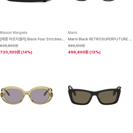
Maison Margiela
Marni
[메종 마르지엘라] Black Four Stitches Belt 261168M131002
Marni Black RETROSUPERFUTURE Edition Azotl Glasses 261379M133008
836,800원
569,100원
720,500원
(14%)
496,800원
(13%)