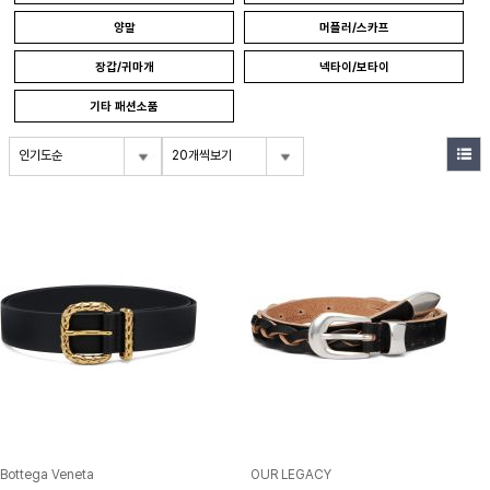
양말
머플러/스카프
장갑/귀마개
넥타이/보타이
기타 패션소품
인기도순
20개씩보기
Bottega Veneta
OUR LEGACY