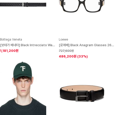
Bottega Veneta
Loewe
[보테가 베네타] Black Intrecciato Watch Belt 242798M131000
[로에베] Black Anagram Glasses 261677M133013
1,181,200원
727,600원
486,200원
(33%)