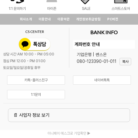
1:1 문의하기
마이존
SALE
스마트스토어
회사소개
이용안내
이용약관
개인정보취급방침
PC버전
CS CENTER
BANK INFO
계좌번호 안내
기업은행 | 쎈스온
상담 시간 AM 10:00 - PM 05:00
080-123390-01-011
점심 PM 12:00 - PM 01:00
복사
토요일/일요일/공휴일 휴무
카톡-플러스친구
네이버톡톡
1:1문의
📄 사업자 정보 보기
이니페이 에스크로 가입확인 ▶