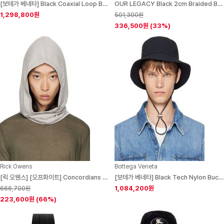
[보테가 베네타] Black Coaxial Loop Belt 252798M131003
OUR LEGACY Black 2cm Braided Belt 261803M131017
1,298,800원
501,300원
336,500원
(33%)
Rick Owens
Bottega Veneta
[릭 오웬스] [오프화이트] Concordians Knit Hood 252232M138022
[보테가 베네타] Black Tech Nylon Bucket Hat 252798M140001
1,084,200원
666,700원
223,600원
(66%)