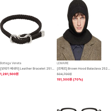
Bottega Veneta
LEMAIRE
[보테가 베네타] Leather Bracelet 251798M142006
[르메르] Brown Hood Balaclava 252646M138002
1,281,500원
504,700원
151,300원
(70%)