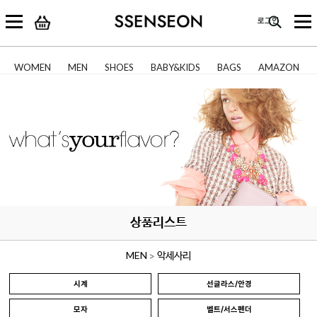
로그인
WOMEN
MEN
SHOES
BABY&KIDS
BAGS
AMAZON
상품리스트
MEN
악세사리
>
시계
선글라스/안경
모자
벨트/서스펜더