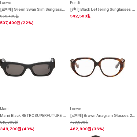
Loewe
Fendi
[로에베] Green Swan Slim Sunglasses 261677M134026
[펜디] Black Lettering Sunglasses 261693M134013
542,500원
650,400원
507,400원
(22%)
Marni
Loewe
Marni Black RETROSUPERFUTURE Edition Haicli Sunglasses 261379M134003
[로에베] Brown Anagram Glasses 261677M133009
615,000원
720,900원
348,700원
(43%)
462,900원
(36%)