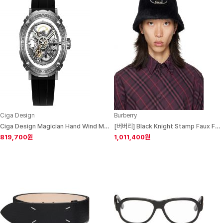
Ciga Design
Burberry
Ciga Design Magician Hand Wind Mens Watch
[버버리] Black Knight Stamp Faux Fur Bucket Hat 252376M140007
819,700원
1,011,400원