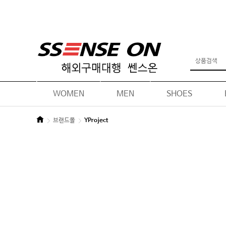
WOMEN
MEN
SHOES
브랜드몰
YProject