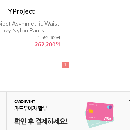
YProject
oject Asymmetric Waist
Lazy Nylon Pants
1,563,400원
262,200원
1