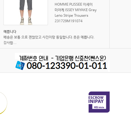
HOMME PLISSEE 이세이
미야케 ISSEY MIYAKE Gray
Leno Stripe Trousers
231729M191074
예쁩니다
배송은 보통 으로 괜찮았고 사진이랑 동일합니다.옷은 예쁩니다.
감사합...
렉토 Recto Black Chunky
Sole Chelsea Boots
핏감 너무좋구요 사진에서 본...
핏감 너무좋구요 사진에서 본거랑 똑같아요 받자마자
피팅해봤는데 스...