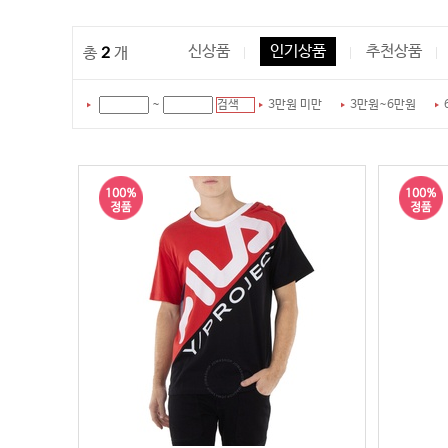
2
신상품
인기상품
추천상품
총
개
검색
~
3만원 미만
3만원~6만원