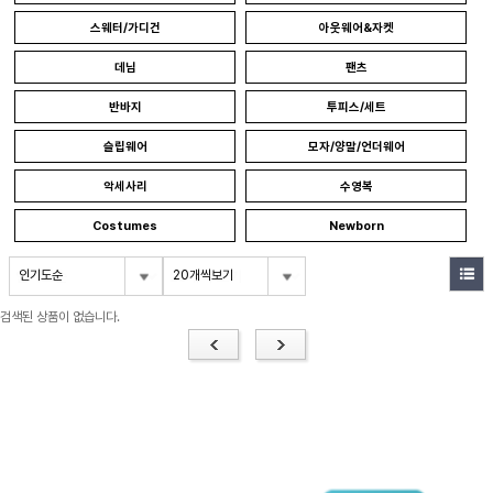
스웨터/가디건
아웃웨어&자켓
데님
팬츠
반바지
투피스/세트
슬립웨어
모자/양말/언더웨어
악세사리
수영복
Costumes
Newborn
인기도순
20개씩보기
검색된 상품이 없습니다.